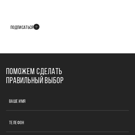
БУДЬТЕ В КУРСЕ ВСЕХ НОВОСТЕЙ
В телеграм-канале мы рассказываем только о важных и интересных
событиях развития проекта
ПОДПИСАТЬСЯ
ПОМОЖЕМ СДЕЛАТЬ
ПРАВИЛЬНЫЙ ВЫБОР
ВАШЕ ИМЯ
ТЕЛЕФОН