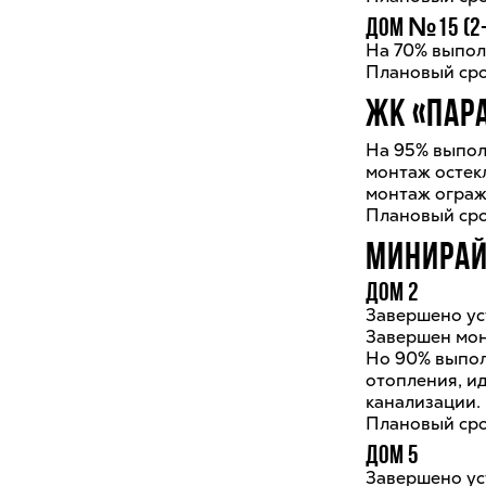
Дом №15 (2-
На 70% выпол
Плановый срок
ЖК «ПАР
На 95% выпол
монтаж остек
монтаж ограж
Плановый срок
МИНИРАЙ
Дом 2
Завершено ус
Завершен мон
Но 90% выпол
отопления, и
канализации.
Плановый срок
Дом 5
Завершено уст