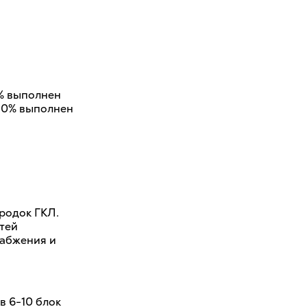
% выполнен
 50% выполнен
родок ГКЛ.
тей
набжения и
в 6-10 блок