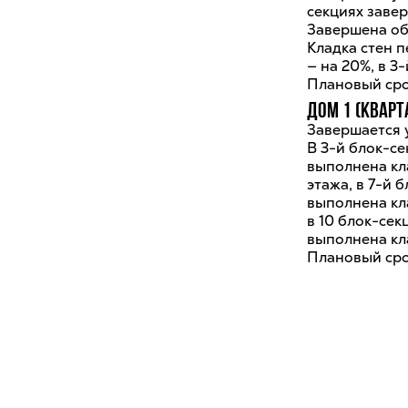
секциях заве
Завершена обр
Кладка стен п
— на 20%, в 3
Плановый срок
Дом 1 (кварт
Завершается 
В 3-й блок-се
выполнена кла
этажа, в 7-й 
выполнена кла
в 10 блок-сек
выполнена кла
Плановый срок