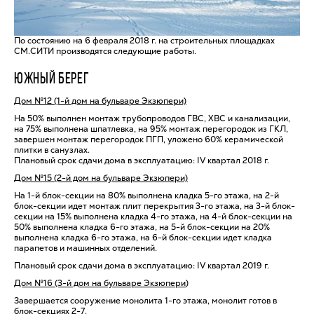
По состоянию на 6 февраля 2018 г. на строительных площадках
СМ.СИТИ производятся следующие работы.
ЮЖНЫЙ БЕРЕГ
Дом №12 (1-й дом на бульваре Экзюпери)
На 50% выполнен монтаж трубопроводов ГВС, ХВС и канализации,
на 75% выполнена шпатлевка, на 95% монтаж перегородок из ГКЛ,
завершен монтаж перегородок ПГП, уложено 60% керамической
плитки в санузлах.
Плановый срок сдачи дома в эксплуатацию: IV квартал 2018 г.
Дом №15 (2-й дом на бульваре Экзюпери)
На 1-й блок-секции на 80% выполнена кладка 5-го этажа, на 2-й
блок-секции идет монтаж плит перекрытия 3-го этажа, на 3-й блок-
секции на 15% выполнена кладка 4-го этажа, на 4-й блок-секции на
50% выполнена кладка 6-го этажа, на 5-й блок-секции на 20%
выполнена кладка 6-го этажа, на 6-й блок-секции идет кладка
парапетов и машинных отделений.
Плановый срок сдачи дома в эксплуатацию: IV квартал 2019 г.
Дом №16 (3-й дом на бульваре Экзюпери
)
Завершается сооружение монолита 1-го этажа, монолит готов в
блок-секциях 2-7.