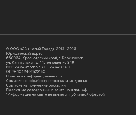
© ООО «СЗ «Новый Город», 2013- 2026
Юридический адрес:
660064, Красноярский край, г. Красноярск,
ул. Капитанская, д. 14, помещение 349
ИНН 2464057265 / КПП 246401001
ОГРН 1042402522150
Политика конфиденциальности
Согласие на обработку персональных данных
Cогласие на получение рассылки
Проектные декларации на сайте наш.дом.рф
*Информация на сайте не является публичной офертой