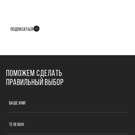
БУДЬТЕ В КУРСЕ ВСЕХ НОВОСТЕЙ
В телеграм-канале мы рассказываем только о важных и интересных
событиях развития проекта
ПОДПИСАТЬСЯ
ПОМОЖЕМ СДЕЛАТЬ
ПРАВИЛЬНЫЙ ВЫБОР
ВАШЕ ИМЯ
ТЕЛЕФОН