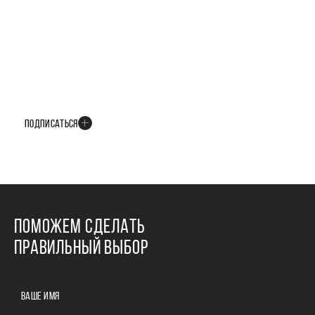
БУДЬТЕ В КУРСЕ ВСЕХ НОВОСТЕЙ
В телеграм-канале мы рассказываем только о важных и интересных
событиях развития проекта
ПОДПИСАТЬСЯ
ПОМОЖЕМ СДЕЛАТЬ
ПРАВИЛЬНЫЙ ВЫБОР
ВАШЕ ИМЯ