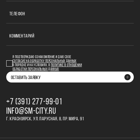
ТЕЛЕФОН
КОММЕНТАРИЙ
Я ПОДТВЕРЖДАЮ ОЗНАКОМЛЕНИЕ И ДАЮ СВОЕ
СОГЛАСИЕ НА ОБРАБОТКУ ПЕРСОНАЛЬНЫХ ДАННЫХ
В ПОРЯДКЕ И НА УСЛОВИЯХ, В
ПОЛИТИКЕ В ОТНОШЕНИИ
ОБРАБОТКИ ПЕРСОНАЛЬНЫХ ДАННЫХ
ОСТАВИТЬ ЗАЯВКУ
+7 (391) 277‒99‒01
INFO@SM-CITY.RU
Г. КРАСНОЯРСК, УЛ. ПАРУСНАЯ, 8, ПР. МИРА, 91