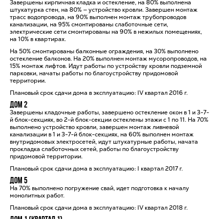
Завершены кирпичная кладка и остекление, на 80% выполнена
штукатурка стен, на 80% — устройство кровли. Завершен монтаж
трасс водопровода, на 90% выполнен монтаж трубопроводов
канализации, на 95% смонтированы слаботочные сети,
электрические сети смонтированы на 90% в нежилых помещениях,
на 10% в квартирах.
На 50% смонтированы балконные ограждения, на 30% выполнено
остекление балконов. На 20% выполнен монтаж мусоропроводов, на
15% монтаж лифтов. Идут работы по устройству кровли подземной
парковки, начаты работы по благоустройству придомовой
территории.
Плановый срок сдачи дома в эксплуатацию: IV квартал 2016 г.
Дом 2
Завершены кладочные работы, завершено остекление окон в 1 и 3-7-
й блок-секциях, во 2-й блок-секции остеклены этажи с 1 по 11. На 70%
выполнено устройство кровли, завершен монтаж ливневой
канализации в 1 и 3-7-й блок-секциях, на 60% выполнен монтаж
внутридомовых электросетей, идут штукатурные работы, начата
прокладка слаботочных сетей, работы по благоустройству
придомовой территории.
Плановый срок сдачи дома в эксплуатацию: I квартал 2017 г.
Дом 5
На 70% выполнено погружение свай, идет подготовка к началу
монолитных работ.
Плановый срок сдачи дома в эксплуатацию: IV квартал 2018 г.