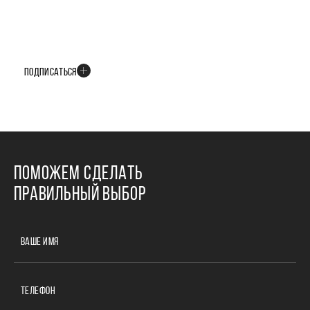
БУДЬТЕ В КУРСЕ ВСЕХ НОВОСТЕЙ
В телеграм-канале мы рассказываем только о важных и интересных
событиях развития проекта
ПОДПИСАТЬСЯ
ПОМОЖЕМ СДЕЛАТЬ
ПРАВИЛЬНЫЙ ВЫБОР
ВАШЕ ИМЯ
ТЕЛЕФОН