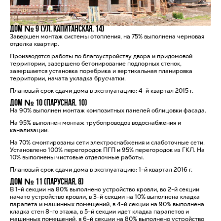
Дом № 9 (ул. Капитанская, 14)
Завершен монтаж системы отопления, на 75% выполнена черновая
отделка квартир.
Производятся работы по благоустройству двора и придомовой
территории, завершено бетонирование подпорных стенок,
завершается установка поребрика и вертикальная планировка
территории, начата укладка брусчатки.
Плановый срок сдачи дома в эксплуатацию: 4-й квартал 2015 г.
Дом № 10 (Парусная, 10)
На 90% выполнен монтаж композитных панелей облицовки фасада.
На 95% выполнен монтаж трубопроводов водоснабжения и
канализации.
На 70% смонтированы сети электроснабжения и слаботочные сети.
Установлено 100% перегородок ПГП и 95% перегородок из ГКЛ. На
10% выполнены чистовые отделочные работы.
Плановый срок сдачи дома в эксплуатацию: 1-й квартал 2016 г.
Дом № 11 (Парусная, 8)
В 1-й секции на 80% выполнено устройство кровли, во 2-й секции
начато устройство кровли, в 3-й секции на 10% выполнена кладка
парапета и машинных помещений, в 4-й секции на 90% выполнена
кладка стен 8-го этажа, в 5-й секции идет кладка парапетов и
машинных помещений, в 6-й секции на 80% выполнено устройство