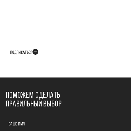
БУДЬТЕ В КУРСЕ ВСЕХ НОВОСТЕЙ
В телеграм-канале мы рассказываем только о важных и интересных
событиях развития проекта
ПОДПИСАТЬСЯ
ПОМОЖЕМ СДЕЛАТЬ
ПРАВИЛЬНЫЙ ВЫБОР
ВАШЕ ИМЯ