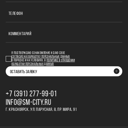
ТЕЛЕФОН
КОММЕНТАРИЙ
Я ПОДТВЕРЖДАЮ ОЗНАКОМЛЕНИЕ И ДАЮ СВОЕ
СОГЛАСИЕ НА ОБРАБОТКУ ПЕРСОНАЛЬНЫХ ДАННЫХ
В ПОРЯДКЕ И НА УСЛОВИЯХ, В
ПОЛИТИКЕ В ОТНОШЕНИИ
ОБРАБОТКИ ПЕРСОНАЛЬНЫХ ДАННЫХ
ОСТАВИТЬ ЗАЯВКУ
+7 (391) 277‒99‒01
INFO@SM-CITY.RU
Г. КРАСНОЯРСК, УЛ. ПАРУСНАЯ, 8, ПР. МИРА, 91