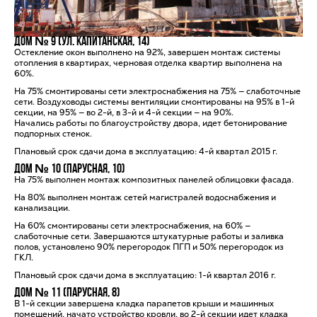
Дом № 9 (ул. Капитанская, 14)
Остекление окон выполнено на 92%, завершен монтаж системы
отопления в квартирах, черновая отделка квартир выполнена на
60%.
На 75% смонтированы сети электроснабжения на 75% — слаботочные
сети. Воздуховоды системы вентиляции смонтированы на 95% в 1-й
секции, на 95% — во 2-й, в 3-й и 4-й секции — на 90%.
Начались работы по благоустройству двора, идет бетонирование
подпорных стенок.
Плановый срок сдачи дома в эксплуатацию: 4-й квартал 2015 г.
Дом № 10 (Парусная, 10)
На 75% выполнен монтаж композитных панелей облицовки фасада.
На 80% выполнен монтаж сетей магистралей водоснабжения и
канализации.
На 60% смонтированы сети электроснабжения, на 60% —
слаботочные сети. Завершаются штукатурные работы и заливка
полов, установлено 90% перегородок ПГП и 50% перегородок из
ГКЛ.
Плановый срок сдачи дома в эксплуатацию: 1-й квартал 2016 г.
Дом № 11 (Парусная, 8)
В 1-й секции завершена кладка парапетов крыши и машинных
помещений, начато устройство кровли, во 2-й секции идет кладка