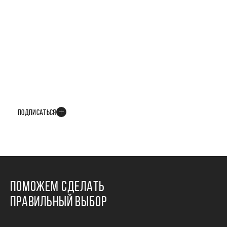
БУДЬТЕ В КУРСЕ ВСЕХ НОВОСТЕЙ
В телеграм-канале мы рассказываем только о важных и интересных
событиях развития проекта
ПОДПИСАТЬСЯ
ПОМОЖЕМ СДЕЛАТЬ
ПРАВИЛЬНЫЙ ВЫБОР