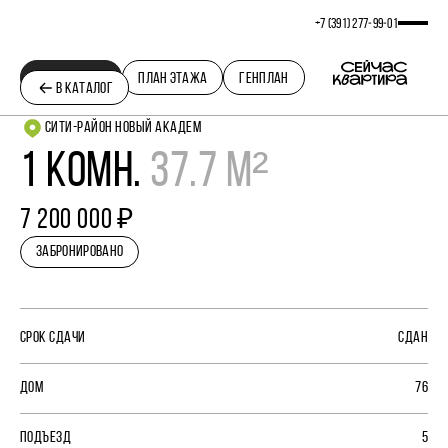
+7 (391) 277‒99‒01
ПЛАНИРОВКА
ПЛАН ЭТАЖА
ГЕНПЛАН
В КАТАЛОГ
СИТИ-РАЙОН НОВЫЙ АКАДЕМ
1 КОМН.
37.7 М²
7 200 000 ₽
ЗАБРОНИРОВАНО
СРОК СДАЧИ
СДАН
ДОМ
76
ПОДЪЕЗД
5