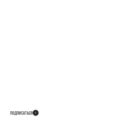
БУДЬТЕ В КУРСЕ ВСЕХ НОВОСТЕЙ
В телеграм-канале мы рассказываем только о важных и интересных
событиях развития проекта
ПОДПИСАТЬСЯ