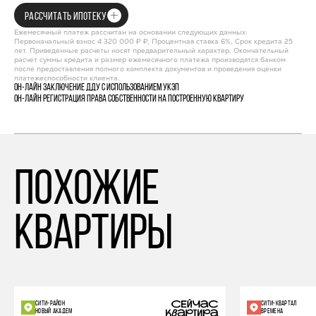
РАССЧИТАТЬ ИПОТЕКУ
Ежемесячный платеж рассчитан на основании следующих данных:
Первоначальный взнос 4 320 000 ₽ ₽, Процентная ставка 6%, Срок кредита 25
лет. Приведенные расчеты носят предварительный характер. Окончательный
расчет суммы кредита и размер ежемесячного платежа производятся банком
после предоставления полного комплекта документов и проведения оценки
платежеспособности клиента.
Он-лайн заключение ДДУ с использованием УКЭП
Он-лайн регистрация права собственности на построенную квартиру
похожие
квартиры
СИТИ-РАЙОН
СИТИ-КВАРТАЛ
НОВЫЙ АКАДЕМ
ВРЕМЕНА