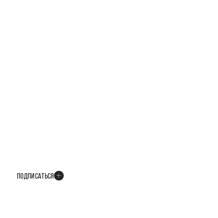
БУДЬТЕ В КУРСЕ ВСЕХ НОВОСТЕЙ
В телеграм-канале мы рассказываем только о важных и интересных
событиях развития проекта
ПОДПИСАТЬСЯ