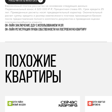
РАССЧИТАТЬ ИПОТЕКУ
Ежемесячный платеж рассчитан на основании следующих данных:
Первоначальный взнос 4 320 000 ₽ ₽, Процентная ставка 6%, Срок кредита 25
лет. Приведенные расчеты носят предварительный характер. Окончательный
расчет суммы кредита и размер ежемесячного платежа производятся банком
после предоставления полного комплекта документов и проведения оценки
платежеспособности клиента.
Он-лайн заключение ДДУ с использованием УКЭП
Он-лайн регистрация права собственности на построенную квартиру
похожие
квартиры
СИТИ-РАЙОН
СИТИ-КВАРТАЛ
НОВЫЙ АКАДЕМ
ВРЕМЕНА