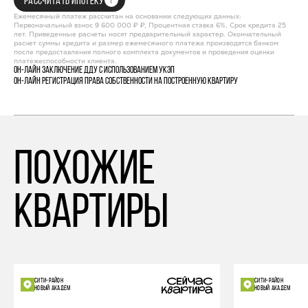
РАССЧИТАТЬ ИПОТЕКУ
Ежемесячный платеж рассчитан на основании следующих данных:
Первоначальный взнос 9 600 000 ₽ ₽, Процентная ставка 6%, Срок кредита 25
лет. Приведенные расчеты носят предварительный характер. Окончательный
расчет суммы кредита и размер ежемесячного платежа производятся банком
после предоставления полного комплекта документов и проведения оценки
платежеспособности клиента.
Он-лайн заключение ДДУ с использованием УКЭП
Он-лайн регистрация права собственности на построенную квартиру
похожие
квартиры
СИТИ-РАЙОН
СИТИ-РАЙОН
НОВЫЙ АКАДЕМ
НОВЫЙ АКАДЕМ