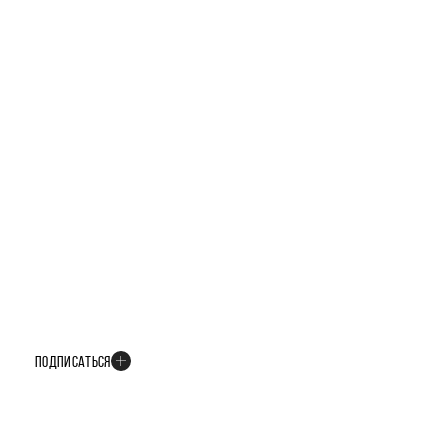
БУДЬТЕ В КУРСЕ ВСЕХ НОВОСТЕЙ
В телеграм-канале мы рассказываем только о важных и интересных
событиях развития проекта
ПОДПИСАТЬСЯ