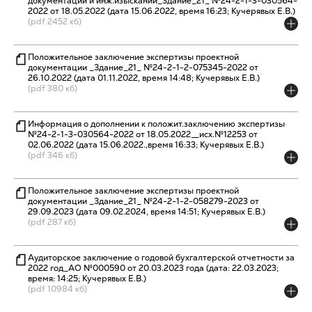
документации и инж.изысканий_Здание_21_ №24-2-1-3-030564-
2022 от 18.05.2022 (дата 15.06.2022, время 16:23; Кучерявых Е.В.)
(pdf 2452 кб)
Положительное заключение экспертизы проектной
документации _Здание_21_ №24-2-1-2-075345-2022 от
26.10.2022 (дата 01.11.2022, время 14:48; Кучерявых Е.В.)
(pdf 380 кб)
Информация о дополнении к положит.заключению экспертизы
№24-2-1-3-030564-2022 от 18.05.2022__исх.№12253 от
02.06.2022 (дата 15.06.2022.,время 16:33; Кучерявых Е.В.)
(pdf 346 кб)
Положительное заключение экспертизы проектной
документации _Здание_21_ №24-2-1-2-058279-2023 от
29.09.2023 (дата 09.02.2024, время 14:51; Кучерявых Е.В.)
(pdf 287 кб)
Аудиторское заключение о годовой бухгалтерской отчетности за
2022 год_АО №000590 от 20.03.2023 года (дата: 22.03.2023;
время: 14:25; Кучерявых Е.В.)
(pdf 10984 кб)