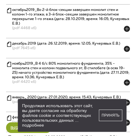
октябрь2019_Во 2-й блок-секции завершен монолит стен и
колонн 1-го этажа; в 3-й блок-секции завершен монолитное
перекрытие 1-го этажа.(дата: 28.10.2019; время: 16:05; Кучерявых
Е.В.)
(pdf 4468 кб)
декабрь 2019 (дата: 26.12.2019; время: 12:05; Кучерявых Е.В.)
(pdf 7645 кб)
ноябрь2019_В 4 б/с 80% монолитного фундамента; 35% -
монолита стен и колонн подвального эт; В стилобате (в осях 19-
25) начато устройство монолитного фундамента.(дата: 27.11.2019;
время: 10:36; Кучерявых Е.В.)
(pdf 4420 кб)
январь_ 2020 (дата: 27.01.2020; время: 15:43; Кучерявых Е.В.)
(pdf 8255 кб)
Продолжая использовать этот сайт,
вы даете согласие на обработку
файлов cookie и соответствующих
ПРИНЯТЬ
февраль_ 2020 (дата: 27.02.2020; время: 11:50; Кучерявых Е.В.)
пользовательских данных
...
(pdf 8461 кб)
подробнее
ВЫБРАТЬ КВАРТИРУ