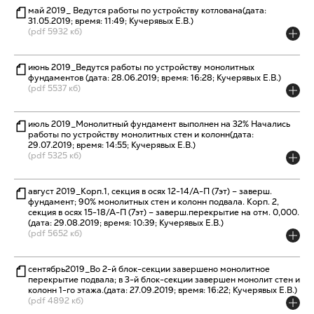
май 2019_ Ведутся работы по устройству котлована(дата:
31.05.2019; время: 11:49; Кучерявых Е.В.)
(pdf 5932 кб)
июнь 2019_Ведутся работы по устройству монолитных
фундаментов (дата: 28.06.2019; время: 16:28; Кучерявых Е.В.)
(pdf 5537 кб)
июль 2019_Монолитный фундамент выполнен на 32% Начались
работы по устройству монолитных стен и колонн(дата:
29.07.2019; время: 14:55; Кучерявых Е.В.)
(pdf 5325 кб)
август 2019_Корп.1, секция в осях 12-14/А-П (7эт) – заверш.
фундамент; 90% монолитных стен и колонн подвала. Корп. 2,
секция в осях 15-18/А-П (7эт) – заверш.перекрытие на отм. 0,000.
(дата: 29.08.2019; время: 10:39; Кучерявых Е.В.)
(pdf 5652 кб)
сентябрь2019_Во 2-й блок-секции завершено монолитное
перекрытие подвала; в 3-й блок-секции завершен монолит стен и
колонн 1-го этажа.(дата: 27.09.2019; время: 16:22; Кучерявых Е.В.)
(pdf 4892 кб)